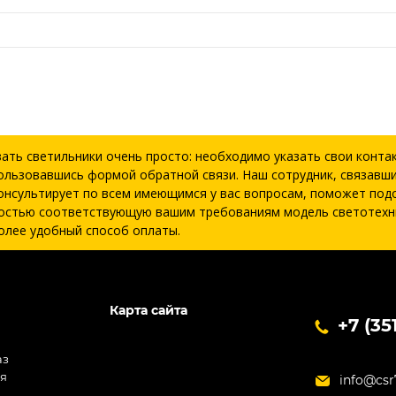
зать светильники очень просто: необходимо указать свои конта
ользовавшись формой обратной связи. Наш сотрудник, связавши
онсультирует по всем имеющимся у вас вопросам, поможет под
остью соответствующую вашим требованиям модель светотехн
олее удобный способ оплаты.
Карта сайта
+7 (35
аз
ия
info@csr