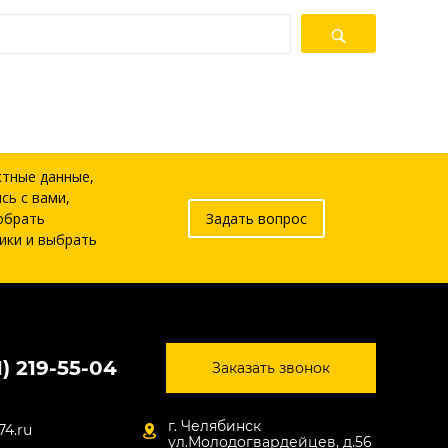
ктные данные,
сь с вами,
обрать
Задать вопрос
ики и выбрать
1) 219-55-04
Заказать звонок
г. Челябинск
74.ru
ул.Молодогвардейцев, д.56