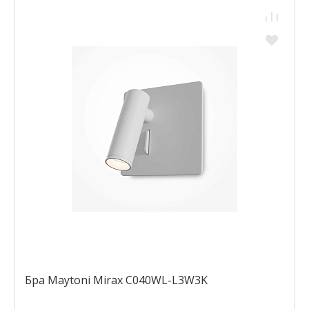
Бра Maytoni Mirax C040WL-L3W3K