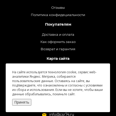
Отзывы
Политика конфидециальности
Покупателям
Доставка и оплата
Как оформить заказ
Возврат и гарантия
Карта сайта
На сайте используется технология cookie, сервис web-
Быстро с 1С-Битрикс
аналитики Яндекс. Метрика, собираются
пользовательские данные. Оставаясь на сайте, вы
+7 (351) 219-55-04
подтверждаете, что ознакомлены и согласны с условиями
их сбора и использования. Если вы не хотите, чтобы ваши
данные обрабатывались, покиньте сайт.
Заказать звонок
Принять
info@csr74.ru