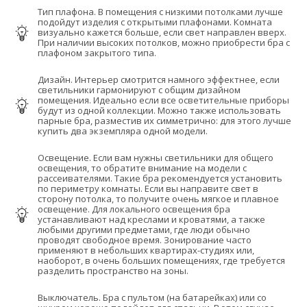
Тип плафона. В помещения с низкими потолками лучше
подойдут изделия с открытыми плафонами. Комната
визуально кажется больше, если свет направлен вверх.
При наличии высоких потолков, можно приобрести бра с
плафоном закрытого типа.
Дизайн. Интерьер смотрится намного эффектнее, если
светильники гармонируют с общим дизайном
помещения. Идеально если все осветительные приборы
будут из одной коллекции. Можно также использовать
парные бра, разместив их симметрично: для этого лучше
купить два экземпляра одной модели.
Освещение. Если вам нужны светильники для общего
освещения, то обратите внимание на модели с
рассеивателями. Такие бра рекомендуется установить
по периметру комнаты. Если вы направите свет в
сторону потолка, то получите очень мягкое и плавное
освещение. Для локального освещения бра
устанавливают над креслами и кроватями, а также
любыми другими предметами, где люди обычно
проводят свободное время. Зонирование часто
применяют в небольших квартирах-студиях или,
наоборот, в очень больших помещениях, где требуется
разделить пространство на зоны.
Выключатель. Бра с пультом (на батарейках) или со