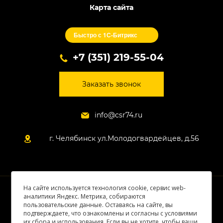
Карта сайта
Быстро с 1С-Битрикс
+7 (351) 219-55-04
Заказать звонок
info@csr74.ru
г. Челябинск ул.Молодогвардейцев, д.56
На сайте используется технология cookie, сервис web-
© 2026 Все права защищены
аналитики Яндекс. Метрика, собираются
пользовательские данные. Оставаясь на сайте, вы
подтверждаете, что ознакомлены и согласны с условиями
их сбора и использования. Если вы не хотите, чтобы ваши