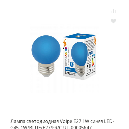
Лампа светодиодная Volpe E27 1W синяя LED-
G45-1W/BLUE/E27/FR/С UL-00005647