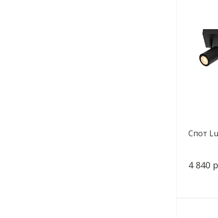
Спот Lu
4 840 р