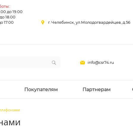
оты::
0.00 до 19.00
 до 18.00
до 17.00
г. Челябинск, ул.Молодогвардейцев, д.56
info@csr74.ru
Покупателям
Партнерам
е плафонами
онами