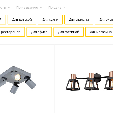
ости
По названию
По цене
й
Для детской
Для кухни
Для спальни
Для экс
и ресторанов
Для офиса
Для гостиной
Для магазина