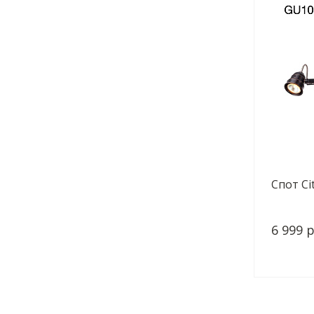
Спот Ci
6 999 р