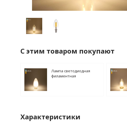
C этим товаром покупают
Лампа светодиодная
филаментная
Elektrostandard BLE1427
E14 9W 4200K матовая
a050133
Характеристики