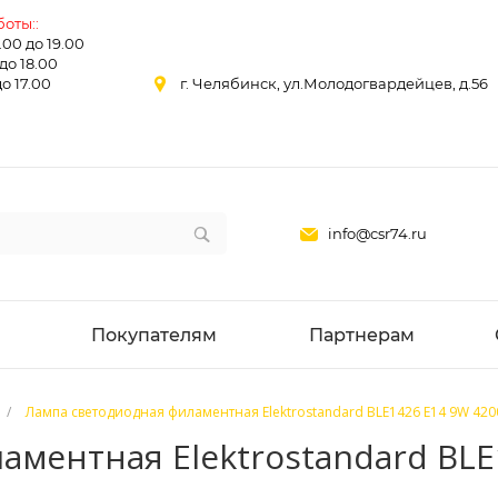
оты::
0.00 до 19.00
 до 18.00
до 17.00
г. Челябинск, ул.Молодогвардейцев, д.56
info@csr74.ru
Покупателям
Партнерам
/
Лампа светодиодная филаментная Elektrostandard BLE1426 E14 9W 42
ментная Elektrostandard BLE