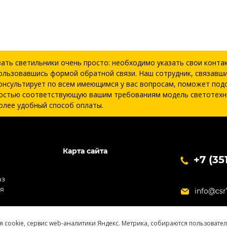
зать светильники очень просто: необходимо указать свои конта
ользовавшись формой обратной связи. Наш сотрудник, связавши
онсультирует по всем имеющимся у вас вопросам, поможет под
остью соответствующую вашим требованиям модель светотехн
олее удобный способ оплаты.
Карта сайта
+7 (35
аз
ия
info@csr
я cookie, сервис web-аналитики Яндекс. Метрика, собираются пользовате