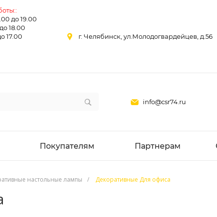
оты::
0.00 до 19.00
 до 18.00
до 17.00
г. Челябинск, ул.Молодогвардейцев, д.56
info@csr74.ru
Покупателям
Партнерам
ративные настольные лампы
/
Декоративные Для офиса
а