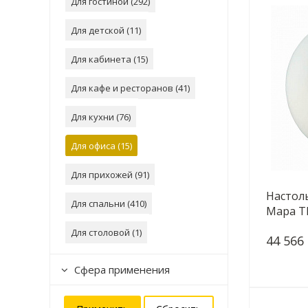
Для гостиной (
292
)
Для детской (
11
)
Для кабинета (
15
)
Для кафе и ресторанов (
41
)
Для кухни (
76
)
Для офиса (
15
)
Для прихожей (
91
)
Настоль
Для спальни (
410
)
Mapa Tl
Для столовой (
1
)
44 566
Сфера применения