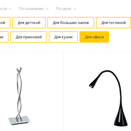
ости
По названию
По цене
вой
Для детской
Для больших залов
Для гостиной
ни
Для прихожей
Для кухни
Для офиса