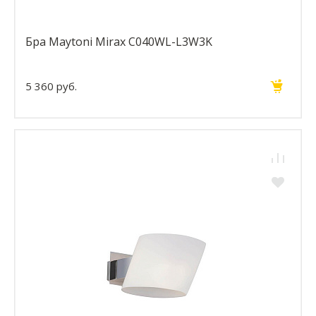
Бра Maytoni Mirax C040WL-L3W3K
5 360 руб.