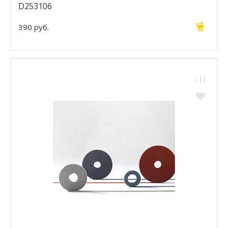
D253106
390 руб.