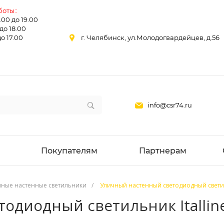
оты::
0.00 до 19.00
 до 18.00
до 17.00
г. Челябинск, ул.Молодогвардейцев, д.56
info@csr74.ru
Покупателям
Партнерам
чные настенные светильники
/
Уличный настенный светодиодный светильн
диодный светильник Italline