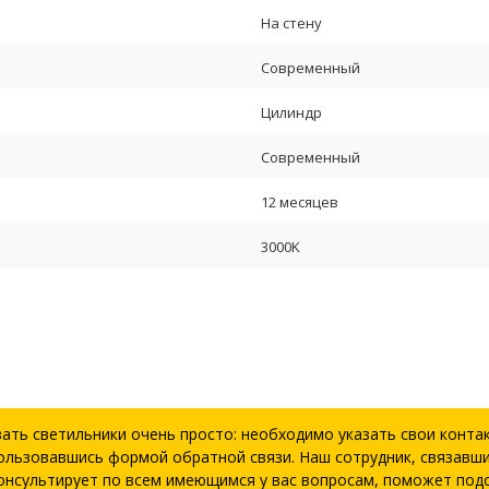
На стену
Современный
Цилиндр
Современный
12 месяцев
3000K
зать светильники очень просто: необходимо указать свои конта
ользовавшись формой обратной связи. Наш сотрудник, связавши
онсультирует по всем имеющимся у вас вопросам, поможет под