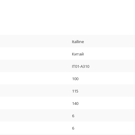
Italline
Китай
IT01-A310
100
115
140
6
6