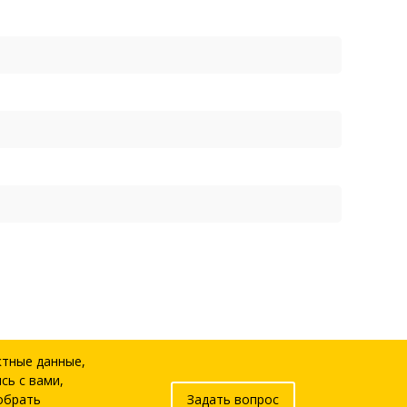
ктные данные,
сь с вами,
обрать
Задать вопрос