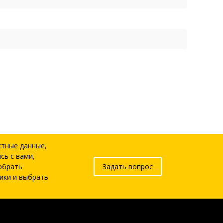
ктные данные,
сь с вами,
обрать
Задать вопрос
ики и выбрать