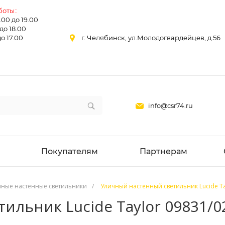
оты::
0.00 до 19.00
 до 18.00
до 17.00
г. Челябинск, ул.Молодогвардейцев, д.56
info@csr74.ru
Покупателям
Партнерам
чные настенные светильники
/
Уличный настенный светильник Lucide Ta
льник Lucide Taylor 09831/0