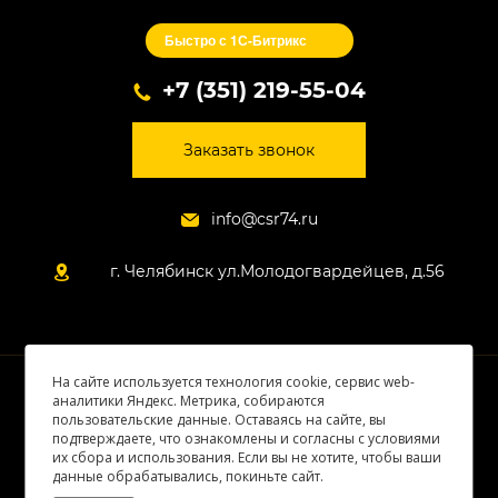
Быстро с 1С-Битрикс
+7 (351) 219-55-04
Заказать звонок
info@csr74.ru
г. Челябинск ул.Молодогвардейцев, д.56
На сайте используется технология cookie, сервис web-
© 2026 Все права защищены
аналитики Яндекс. Метрика, собираются
пользовательские данные. Оставаясь на сайте, вы
подтверждаете, что ознакомлены и согласны с условиями
их сбора и использования. Если вы не хотите, чтобы ваши
данные обрабатывались, покиньте сайт.