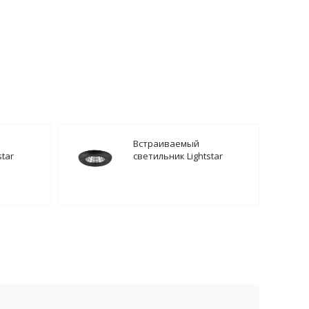
Встраиваемый
star
светильник Lightstar
6
Monde LED 071117