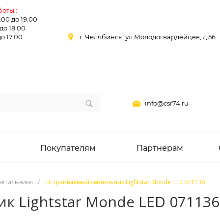
оты::
0.00 до 19.00
 до 18.00
до 17.00
г. Челябинск, ул.Молодогвардейцев, д.56
info@csr74.ru
Покупателям
Партнерам
ветильники
/
Встраиваемый светильник Lightstar Monde LED 071136
к Lightstar Monde LED 071136