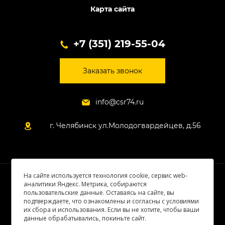
Карта сайта
+7 (351) 219-55-04
Заказать звонок
info@csr74.ru
г. Челябинск ул.Молодогвардейцев, д.56
На сайте используется технология cookie, сервис web-
© 2026 Все права защищены
аналитики Яндекс. Метрика, собираются
пользовательские данные. Оставаясь на сайте, вы
подтверждаете, что ознакомлены и согласны с условиями
их сбора и использования. Если вы не хотите, чтобы ваши
данные обрабатывались, покиньте сайт.