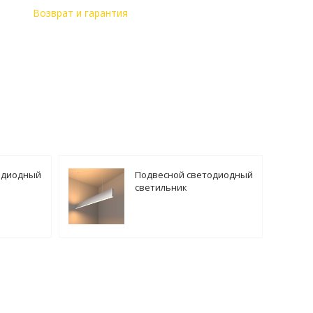
Возврат и гарантия
одиодный
Подвесной светодиодный
светильник
SG-01-1-8
Elektrostandard LSG-01-2-8
041497
103-32-3000-MS a041520