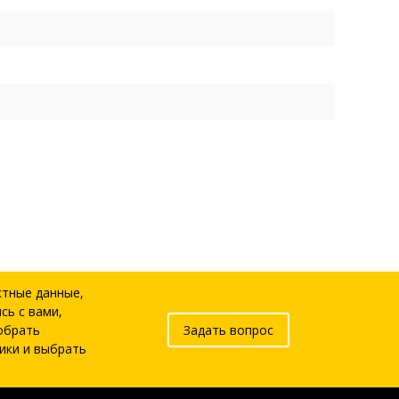
ктные данные,
сь с вами,
обрать
Задать вопрос
ики и выбрать