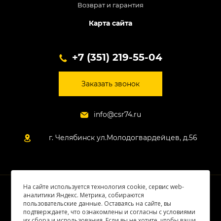
Возврат и гарантия
Карта сайта
+7 (351) 219-55-04
Заказать звонок
info@csr74.ru
г. Челябинск ул.Молодогвардейцев, д.56
На сайте используется технология cookie, сервис web-
© 2026 Все права защищены
аналитики Яндекс. Метрика, собираются
пользовательские данные. Оставаясь на сайте, вы
подтверждаете, что ознакомлены и согласны с условиями
их сбора и использования. Если вы не хотите, чтобы ваши