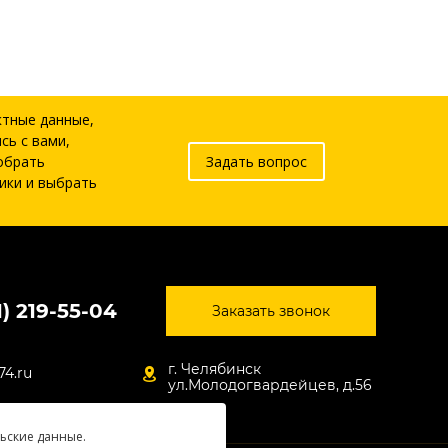
ктные данные,
сь с вами,
обрать
Задать вопрос
ики и выбрать
1) 219-55-04
Заказать звонок
г. Челябинск
74.ru
ул.Молодогвардейцев, д.56
льские данные.