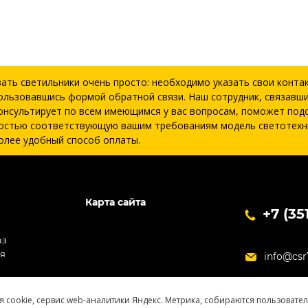
зать светильники очень просто: необходимо указать свои конта
ользовавшись формой обратной связи. Наш сотрудник, связавши
онсультирует по всем имеющимся у вас вопросам, поможет под
остью соответствующую вашим требованиям модель светотехн
олее удобный способ оплаты.
Карта сайта
+7 (35
аз
ия
info@csr
я cookie, сервис web-аналитики Яндекс. Метрика, собираются пользовате